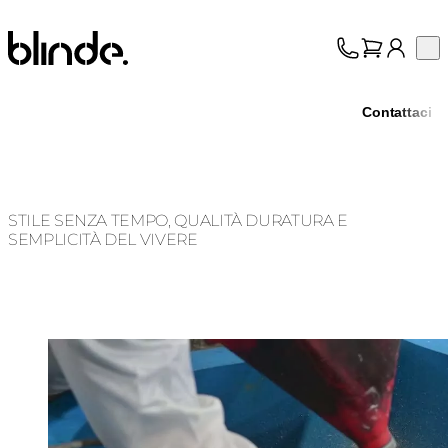
Blinde Design
Op
Collezione
Chi siamo
Contattaci
Assistenza
Professionisti
STILE SENZA TEMPO, QUALITÀ DURATURA E
SEMPLICITÀ DEL VIVERE
Loading image...