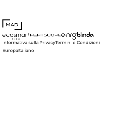
MAD Design
Blinde Design
EcoSmart Fire
e-NRG Bioethanol
HEATSCOPE® Heaters
Informativa sulla Privacy
Termini e Condizioni
Europa
Italiano