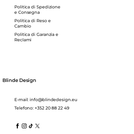
Politica di Spedizione
e Consegna
Politica di Reso e
Cambio
Politica di Garanzia e
Reclami
Blinde Design
E-mail:
info@blindedesign.eu
Telefono:
+352 20 88 22 49
blindedesign
blindedesign
blindedesign
blinde-design
blindedesign