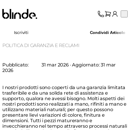
Blinde Design
Op
Collezione
Chi siamo
Iscriviti
Condividi Articolo
Assistenza
Professionisti
POLITICA DI GARANZIA E RECLAMI
Pubblicato:
31 mar 2026
· Aggiornato:
31 mar
2026
I nostri prodotti sono coperti da una garanzia limitata
trasferibile e da una solida rete di assistenza e
supporto, qualora ne avessi bisogno. Molti aspetti dei
nostri prodotti sono realizzati a mano, rifiniti a mano e
utilizzano materiali naturali; per questo possono
presentare lievi variazioni di colore, finitura e
dimensioni. Tutti i pezzi matureranno e
invecchieranno nel tempo attraverso processi naturali