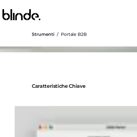
Blinde Design
Strumenti
/
Portale B2B
ng image...
Caratteristiche Chiave
Loading image...