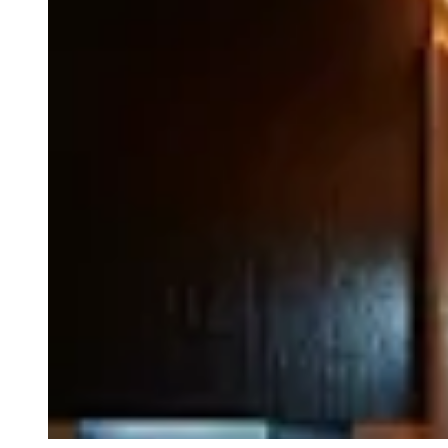
© Park Hyatt Niseko Hanazono