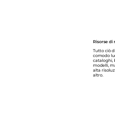
Risorse di
Tutto ciò d
comodo luo
cataloghi, 
modelli, m
alta risolu
altro.