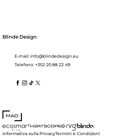
Blinde Design
E-mail:
info@blindedesign.eu
Telefono:
+352 20 88 22 49
blindedesign
blindedesign
blindedesign
blinde-design
blindedesign
MAD Design
Blinde Design
EcoSmart Fire
e-NRG Bioethanol
HEATSCOPE® Heaters
Informativa sulla Privacy
Termini e Condizioni