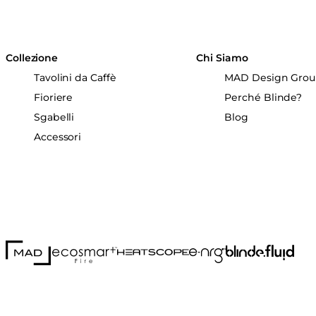
Collezione
Chi Siamo
Tavolini da Caffè
MAD Design Gro
Fioriere
Perché Blinde?
Sgabelli
Blog
Accessori
MAD Design
Fluid Co
Blinde Design
EcoSmart Fire
e-NRG Bioethanol
HEATSCOPE® Heaters