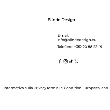
Blinde Design
E-mail:
info@blindedesign.eu
Telefono:
+352 20 88 22 49
blindedesign
blindedesign
blindedesign
blinde-design
blindedesign
Informativa sulla Privacy
Termini e Condizioni
Europa
Italiano