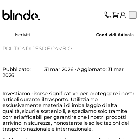
Blinde Design
Op
Collezione
Chi siamo
Iscriviti
Condividi Articolo
Assistenza
Professionisti
POLITICA DI RESO E CAMBIO
Pubblicato:
31 mar 2026
· Aggiornato:
31 mar
2026
Investiamo risorse significative per proteggere i nostri
articoli durante il trasporto. Utilizziamo
esclusivamente materiali di imballaggio di alta
qualità, sicuri e sostenibili, e spediamo solo tramite
corrieri affidabili per garantire che i nostri prodotti
arrivino in sicurezza, nonostante le sollecitazioni del
trasporto nazionale e internazionale.