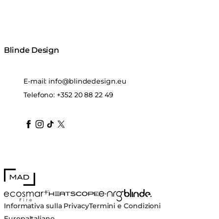
Blinde Design
E-mail:
info@blindedesign.eu
Telefono:
+352 20 88 22 49
blindedesign
blindedesign
blindedesign
blinde-design
blindedesign
MAD Design
Blinde Design
EcoSmart Fire
e-NRG Bioethanol
HEATSCOPE® Heaters
Informativa sulla Privacy
Termini e Condizioni
Europa
Italiano