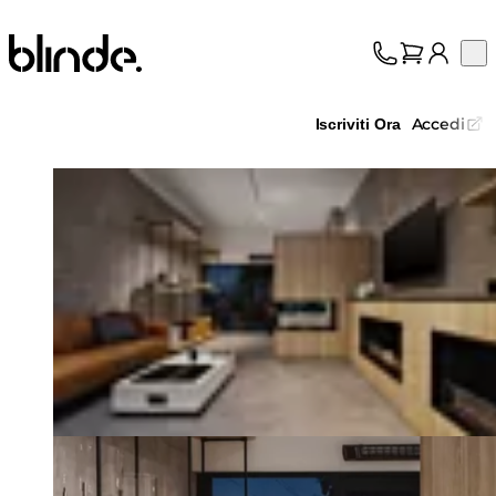
Blinde Design
Op
Collezione
Chi siamo
Accedi
Iscriviti Ora
Assistenza
Professionisti
Loading image...