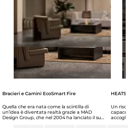
Bracieri e Camini EcoSmart Fire
HEATSC
Quella che era nata come la scintilla di
Un risc
un’idea è diventata realtà grazie a MAD
capace 
Design Group, che nel 2004 ha lanciato il suo
accoglie
pluripremiato brand EcoSmart Fire.
scelto
Loading image...
Loading image...
Loading image...
Loading i