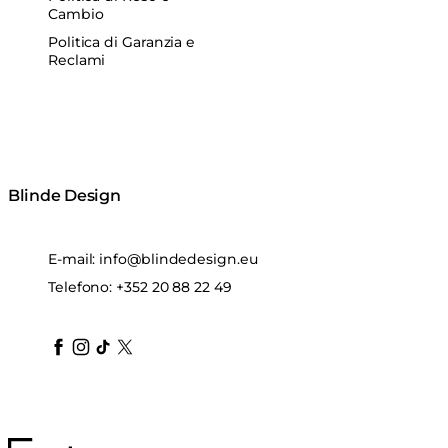
Cambio
Politica di Garanzia e
Reclami
Blinde Design
E-mail:
info@blindedesign.eu
Telefono:
+352 20 88 22 49
blindedesign
blindedesign
blindedesign
blinde-design
blindedesign
MAD Design