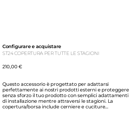
Configurare e acquistare
ST24 COPERTURA PER TUTTE LE STAGIONI
210,00 €
Questo accessorio è progettato per adattarsi
perfettamente ai nostri prodotti esterni e proteggere
senza sforzo il tuo prodotto con semplici adattamenti
di installazione mentre attraversi le stagioni. La
copertura/borsa include cerniere e cuciture
impermeabili oltre a materiale impermeabile spesso e
resistente che è altamente resistente a muffa, strappi
e sbiadimento, mantenendo il tuo prodotto al sicuro
dagli elementi tutto l'anno. Non è necessario