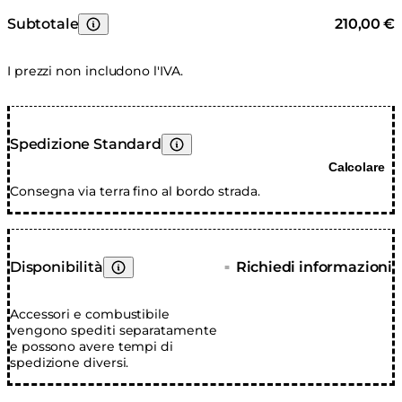
rimuovere lo schermo di protezione in vetro prima di
coprire.
Subtotale
210,00 €
Scopri di Più
I prezzi non includono l'IVA.
Spedizione Standard
Scopri di Più
Calcolare
Consegna via terra fino al bordo strada.
Disponibilità
Richiedi informazioni
■
Scopri di Più
Accessori e combustibile
vengono spediti separatamente
e possono avere tempi di
spedizione diversi.