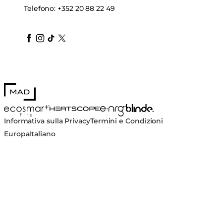
Telefono:
+352 20 88 22 49
blindedesign
blindedesign
blindedesign
blinde-design
blindedesign
MAD Design
Blinde Design
EcoSmart Fire
e-NRG Bioethanol
HEATSCOPE® Heaters
Informativa sulla Privacy
Termini e Condizioni
Europa
Italiano