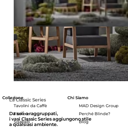
Collezione
Chi Siamo
La Classic Series
Tavolini da Caffè
MAD Design Group
Da soli o raggruppati,
Fioriere
Perché Blinde?
i vasi Classic Series aggiungono stile
Sgabelli
Blog
a qualsiasi ambiente.