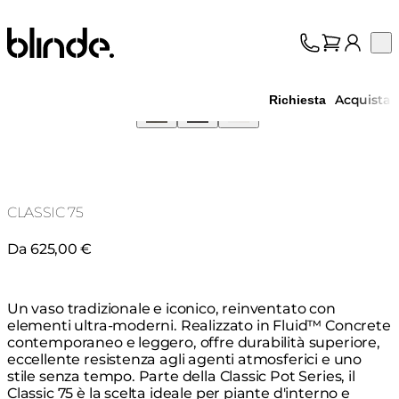
Blinde Design
Op
Collezione
Chi siamo
Acquista
Richiesta
Assistenza
Professionisti
CLASSIC 75
Da 625,00 €
Un vaso tradizionale e iconico, reinventato con
elementi ultra-moderni. Realizzato in Fluid™ Concrete
contemporaneo e leggero, offre durabilità superiore,
eccellente resistenza agli agenti atmosferici e uno
stile senza tempo. Parte della Classic Pot Series, il
Classic 75 è la scelta ideale per piante d'interno e