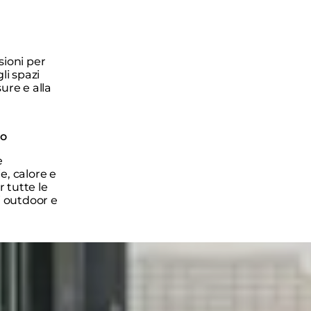
sioni per
li spazi
ure e alla
no
e
e, calore e
r tutte le
i outdoor e