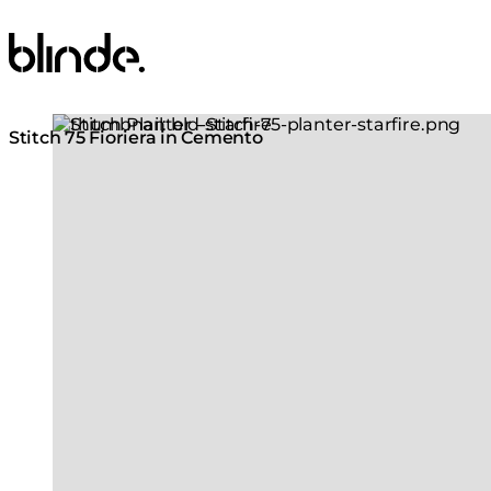
Blinde Design
Loading image...
Stitch 75 Fioriera in Cemento