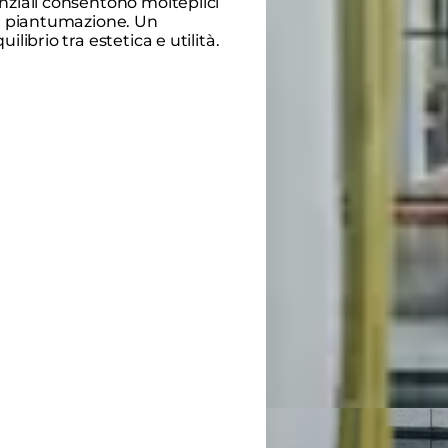
nziali consentono molteplici
di piantumazione. Un
ilibrio tra estetica e utilità.