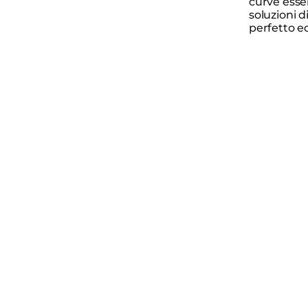
curve esse
soluzioni 
perfetto equ