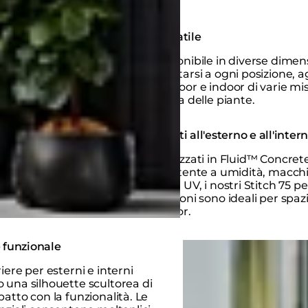
Versatile
Disponibile in diverse dimen
adattarsi a ogni posizione, ag
outdoor e indoor di varie mis
scelta delle piante.
Adatti all'esterno e all'inter
Realizzati in Fluid™ Concret
resistente a umidità, macchi
raggi UV, i nostri Stitch 75 pe
stagioni sono ideali per spaz
indoor.
Loading image...
 funzionale
iere per esterni e interni
una silhouette scultorea di
atto con la funzionalità. Le