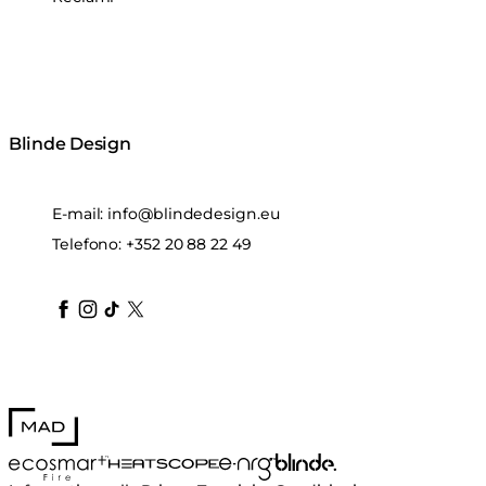
Blinde Design
E-mail:
info@blindedesign.eu
Telefono:
+352 20 88 22 49
blindedesign
blindedesign
blindedesign
blinde-design
blindedesign
MAD Design
Blinde Design
EcoSmart Fire
e-NRG Bioethanol
HEATSCOPE® Heaters