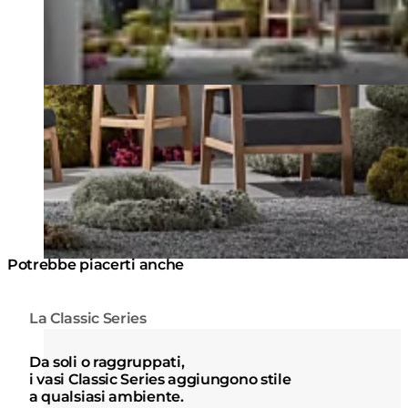
Potrebbe piacerti anche
La Classic Series
Colori:
Colori:
Loading image...
Lo
Da soli o raggruppati,
i vasi Classic Series aggiungono stile
a qualsiasi ambiente.