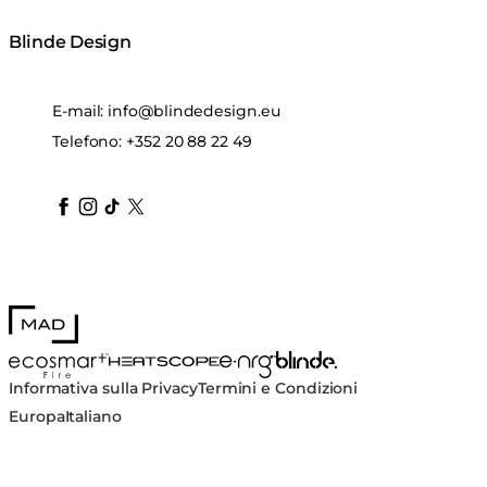
Blinde Design
E-mail:
info@blindedesign.eu
Telefono:
+352 20 88 22 49
blindedesign
blindedesign
blindedesign
blinde-design
blindedesign
MAD Design
Blinde Design
EcoSmart Fire
e-NRG Bioethanol
HEATSCOPE® Heaters
Informativa sulla Privacy
Termini e Condizioni
Europa
Italiano