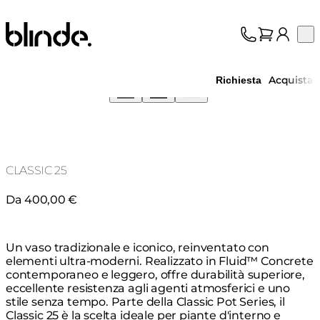
Blinde Design
Op
Collezione
Chi siamo
Acquista
Richiesta
Assistenza
Professionisti
CLASSIC 25
Da 400,00 €
Un vaso tradizionale e iconico, reinventato con
elementi ultra-moderni. Realizzato in Fluid™ Concrete
contemporaneo e leggero, offre durabilità superiore,
eccellente resistenza agli agenti atmosferici e uno
stile senza tempo. Parte della Classic Pot Series, il
Classic 25 è la scelta ideale per piante d'interno e