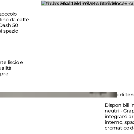
Loading image...
 zoccolo
lino da caffè
 Dash 50
i spazio
te liscio e
ualità
mpre
Colori di te
Disponibili i
neutri - Gra
integrarsi a
interno, sp
cromatico de