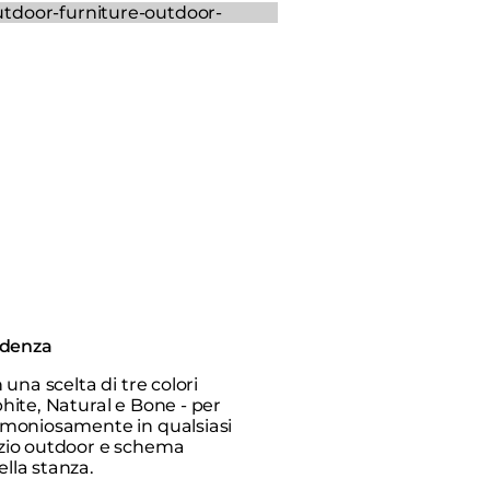
ndenza
n una scelta di tre colori
phite, Natural e Bone - per
rmoniosamente in qualsiasi
azio outdoor e schema
lla stanza.