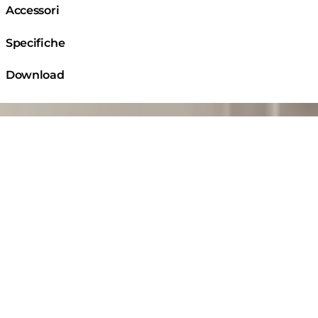
Accessori
Specifiche
Download
ng image...