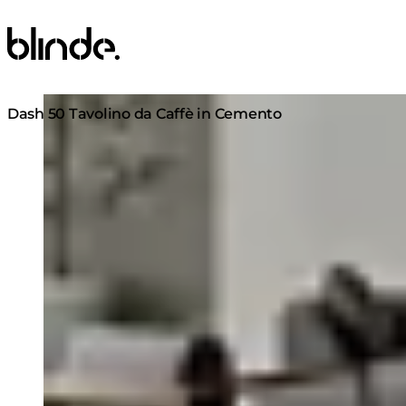
Blinde Design
Loading image...
Dash 50 Tavolino da Caffè in Cemento