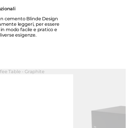
nzionali
li in cemento Blinde Design
amente leggeri, per essere
 in modo facile e pratico e
diverse esigenze.
Colori:
...
Loading image...