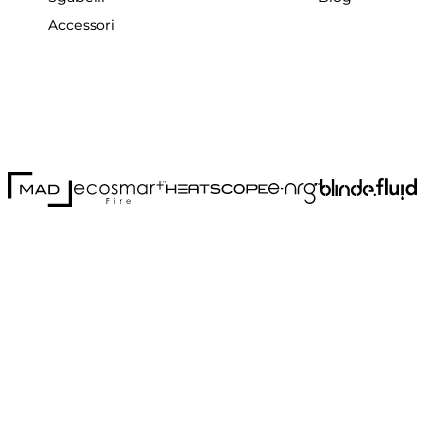
Accessori
MAD Design
Fluid Co
Blinde Design
EcoSmart Fire
e-NRG Bioethanol
HEATSCOPE® Heaters