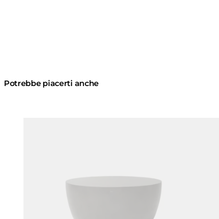
Potrebbe piacerti anche
Colori:
Colori:
Loading image...
Load