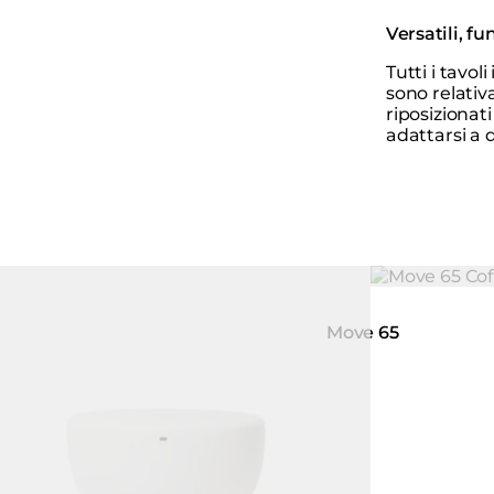
Versatili, fu
Tutti i tavo
sono relativ
riposizionati
adattarsi a 
Colori:
ing image...
Loading image
Move 65