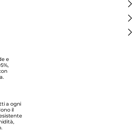
de e
95%,
con
a.
ti a ogni
ono il
esistente
midità,
o.