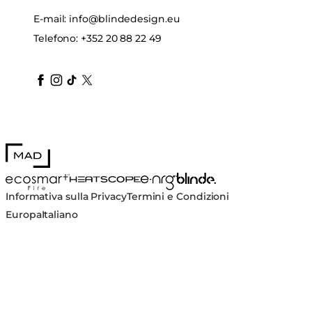
E-mail:
info@blindedesign.eu
Telefono:
+352 20 88 22 49
blindedesign
blindedesign
blindedesign
blinde-design
blindedesign
MAD Design
Blinde Design
EcoSmart Fire
e-NRG Bioethanol
HEATSCOPE® Heaters
Informativa sulla Privacy
Termini e Condizioni
Europa
Italiano